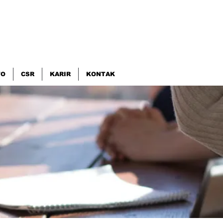
FO
CSR
KARIR
KONTAK