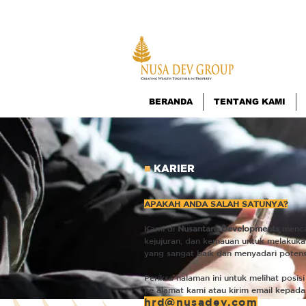
BERANDA
TENTANG KAMI
■
KARIER
APAKAH ANDA SALAH SATUNYA?
Kami di
Nusantara Developments
mencar
kejujuran, dan kemauan untuk melakuka
yang sangat baik dan menyadari potensi
Periksa halaman ini untuk melihat posis
ke alamat kami atau kirim email kepada
hrd@nusadev.com