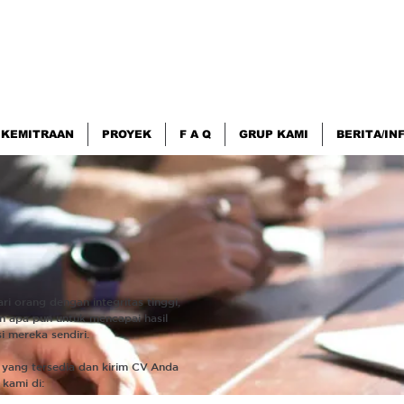
KEMITRAAN
PROYEK
F A Q
GRUP KAMI
BERITA/IN
i orang dengan integritas tinggi,
n apa pun untuk mencapai hasil
 mereka sendiri.
i yang tersedia dan kirim CV Anda
 kami di: